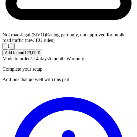
Not road-legal (StVO)
Racing part only, not approved for public
road traffic (new EU rules).
1
Add to cart
129,00 €
Made to order
7-14 days
6 months
Warranty
Complete your setup
Add-ons that go well with this part.