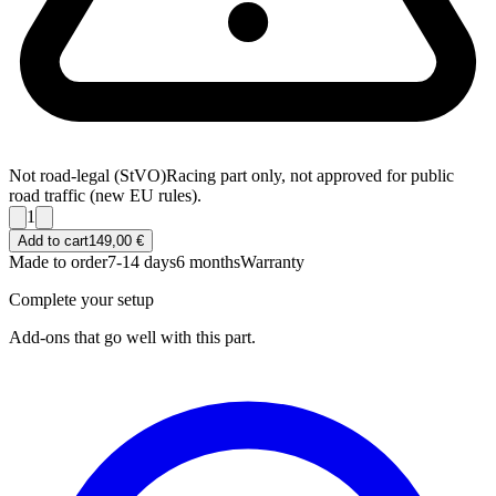
Not road-legal (StVO)
Racing part only, not approved for public
road traffic (new EU rules).
1
Add to cart
149,00 €
Made to order
7-14 days
6 months
Warranty
Complete your setup
Add-ons that go well with this part.