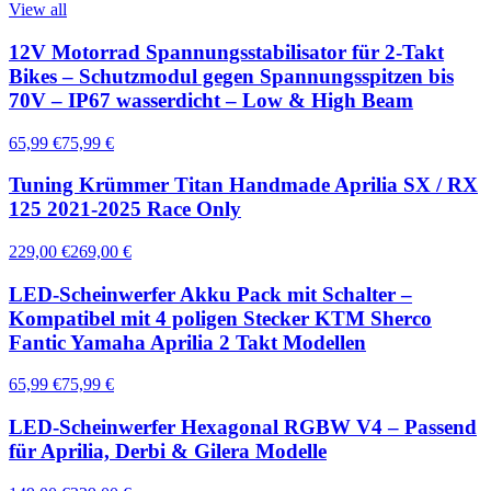
View all
12V Motorrad Spannungsstabilisator für 2-Takt
Bikes – Schutzmodul gegen Spannungsspitzen bis
70V – IP67 wasserdicht – Low & High Beam
65,99 €
75,99 €
Tuning Krümmer Titan Handmade Aprilia SX / RX
125 2021-2025 Race Only
229,00 €
269,00 €
LED-Scheinwerfer Akku Pack mit Schalter –
Kompatibel mit 4 poligen Stecker KTM Sherco
Fantic Yamaha Aprilia 2 Takt Modellen
65,99 €
75,99 €
LED-Scheinwerfer Hexagonal RGBW V4 – Passend
für Aprilia, Derbi & Gilera Modelle