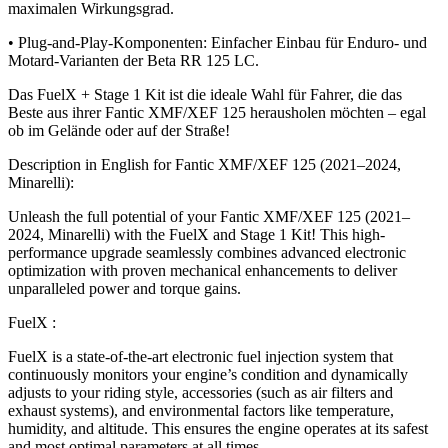
maximalen Wirkungsgrad.
• Plug-and-Play-Komponenten: Einfacher Einbau für Enduro- und
Motard-Varianten der Beta RR 125 LC.
Das FuelX + Stage 1 Kit ist die ideale Wahl für Fahrer, die das
Beste aus ihrer Fantic XMF/XEF 125 herausholen möchten – egal
ob im Gelände oder auf der Straße!
Description in English for Fantic XMF/XEF 125 (2021–2024,
Minarelli):
Unleash the full potential of your Fantic XMF/XEF 125 (2021–
2024, Minarelli) with the FuelX and Stage 1 Kit! This high-
performance upgrade seamlessly combines advanced electronic
optimization with proven mechanical enhancements to deliver
unparalleled power and torque gains.
FuelX :
FuelX is a state-of-the-art electronic fuel injection system that
continuously monitors your engine’s condition and dynamically
adjusts to your riding style, accessories (such as air filters and
exhaust systems), and environmental factors like temperature,
humidity, and altitude. This ensures the engine operates at its safest
and most optimal parameters at all times.