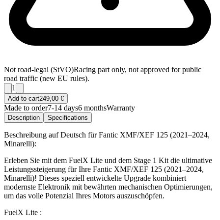
Not road-legal (StVO)
Racing part only, not approved for public
road traffic (new EU rules).
1
Add to cart
249,00 €
Made to order
7-14 days
6 months
Warranty
Description
Specifications
Beschreibung auf Deutsch für Fantic XMF/XEF 125 (2021–2024,
Minarelli):
Erleben Sie mit dem FuelX Lite und dem Stage 1 Kit die ultimative
Leistungssteigerung für Ihre Fantic XMF/XEF 125 (2021–2024,
Minarelli)! Dieses speziell entwickelte Upgrade kombiniert
modernste Elektronik mit bewährten mechanischen Optimierungen,
um das volle Potenzial Ihres Motors auszuschöpfen.
FuelX Lite :