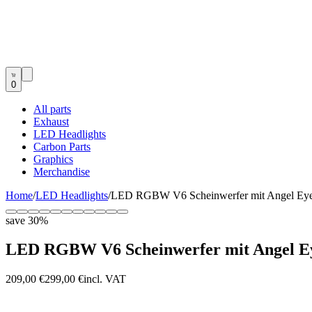
0
All parts
Exhaust
LED Headlights
Carbon Parts
Graphics
Merchandise
Home
/
LED Headlights
/
LED RGBW V6 Scheinwerfer mit Angel Eye 
save
30
%
LED RGBW V6 Scheinwerfer mit Angel Eye
209,00 €
299,00 €
incl. VAT