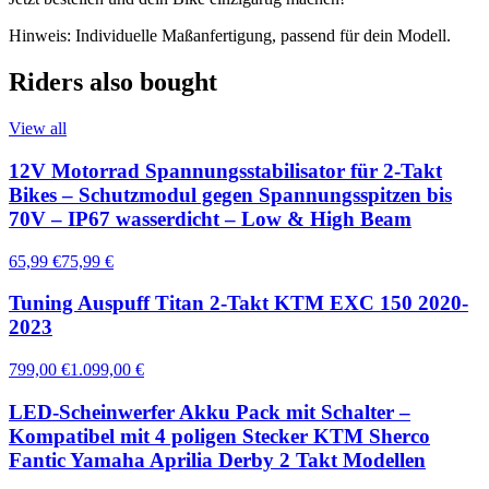
Hinweis: Individuelle Maßanfertigung, passend für dein Modell.
Riders also bought
View all
12V Motorrad Spannungsstabilisator für 2-Takt
Bikes – Schutzmodul gegen Spannungsspitzen bis
70V – IP67 wasserdicht – Low & High Beam
65,99 €
75,99 €
Tuning Auspuff Titan 2-Takt KTM EXC 150 2020-
2023
799,00 €
1.099,00 €
LED-Scheinwerfer Akku Pack mit Schalter –
Kompatibel mit 4 poligen Stecker KTM Sherco
Fantic Yamaha Aprilia Derby 2 Takt Modellen