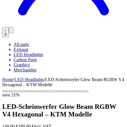
0
All parts
Exhaust
LED Headlights
Carbon Parts
Graphics
Merchandise
Home
/
LED Headlights
/
LED-Scheinwerfer Glow Beam RGBW V4
Hexagonal – KTM Modelle
save
21
%
LED-Scheinwerfer Glow Beam RGBW
V4 Hexagonal – KTM Modelle
149,00 €
189,00 €
incl. VAT