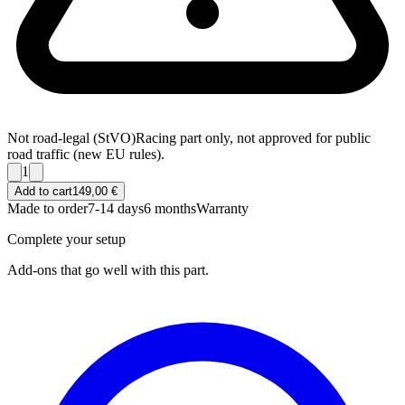
Not road-legal (StVO)
Racing part only, not approved for public
road traffic (new EU rules).
1
Add to cart
149,00 €
Made to order
7-14 days
6 months
Warranty
Complete your setup
Add-ons that go well with this part.