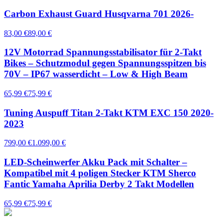
Carbon Exhaust Guard Husqvarna 701 2026-
83,00 €
89,00 €
12V Motorrad Spannungsstabilisator für 2-Takt
Bikes – Schutzmodul gegen Spannungsspitzen bis
70V – IP67 wasserdicht – Low & High Beam
65,99 €
75,99 €
Tuning Auspuff Titan 2-Takt KTM EXC 150 2020-
2023
799,00 €
1.099,00 €
LED-Scheinwerfer Akku Pack mit Schalter –
Kompatibel mit 4 poligen Stecker KTM Sherco
Fantic Yamaha Aprilia Derby 2 Takt Modellen
65,99 €
75,99 €