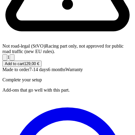
Not road-legal (StVO)
Racing part only, not approved for public
road traffic (new EU rules).
1
Add to cart
129,00 €
Made to order
7-14 days
6 months
Warranty
Complete your setup
Add-ons that go well with this part.