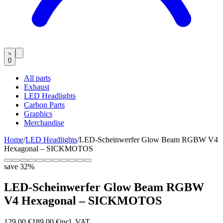
0
All parts
Exhaust
LED Headlights
Carbon Parts
Graphics
Merchandise
Home
/
LED Headlights
/
LED-Scheinwerfer Glow Beam RGBW V4
Hexagonal – SICKMOTOS
save
32
%
LED-Scheinwerfer Glow Beam RGBW
V4 Hexagonal – SICKMOTOS
129,00 €
189,00 €
incl. VAT