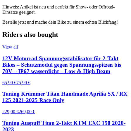
Hinweis: Artikel ist neu und perfekt für Show- oder Offroad-
Einsätze geeignet.
Bestelle jetzt und mache dein Bike zu einem echten Blickfang!
Riders also bought
View all
12V Motorrad Spannungsstabilisator für 2-Takt
Bikes – Schutzmodul gegen Spannungsspitzen bis
70V – IP67 wasserdicht – Low & High Beam
65,99 €
75,99 €
Tuning Krümmer Titan Handmade Aprilia SX / RX
125 2021-2025 Race Only
229,00 €
269,00 €
Tuning Auspuff Titan 2-Takt KTM EXC 150 2020-
2023