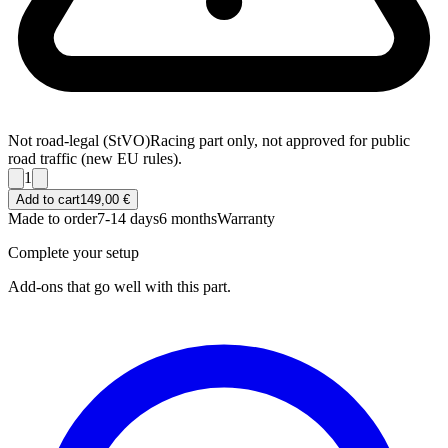
Not road-legal (StVO)
Racing part only, not approved for public
road traffic (new EU rules).
1
Add to cart
149,00 €
Made to order
7-14 days
6 months
Warranty
Complete your setup
Add-ons that go well with this part.