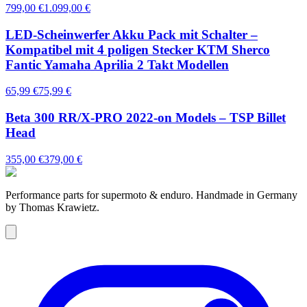
799,00 €
1.099,00 €
LED-Scheinwerfer Akku Pack mit Schalter –
Kompatibel mit 4 poligen Stecker KTM Sherco
Fantic Yamaha Aprilia 2 Takt Modellen
65,99 €
75,99 €
Beta 300 RR/X-PRO 2022-on Models – TSP Billet
Head
355,00 €
379,00 €
Performance parts for supermoto & enduro. Handmade in Germany
by Thomas Krawietz.