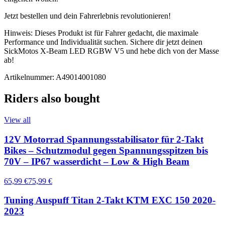
Jetzt bestellen und dein Fahrerlebnis revolutionieren!
Hinweis: Dieses Produkt ist für Fahrer gedacht, die maximale
Performance und Individualität suchen. Sichere dir jetzt deinen
SickMotos X-Beam LED RGBW V5 und hebe dich von der Masse
ab!
Artikelnummer: A49014001080
Riders also bought
View all
12V Motorrad Spannungsstabilisator für 2-Takt
Bikes – Schutzmodul gegen Spannungsspitzen bis
70V – IP67 wasserdicht – Low & High Beam
65,99 €
75,99 €
Tuning Auspuff Titan 2-Takt KTM EXC 150 2020-
2023