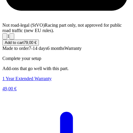
Not road-legal (StVO)
Racing part only, not approved for public
road traffic (new EU rules).
1
Add to cart
79,00 €
Made to order
7-14 days
6 months
Warranty
Complete your setup
Add-ons that go well with this part.
1 Year Extended Warranty
49,00 €