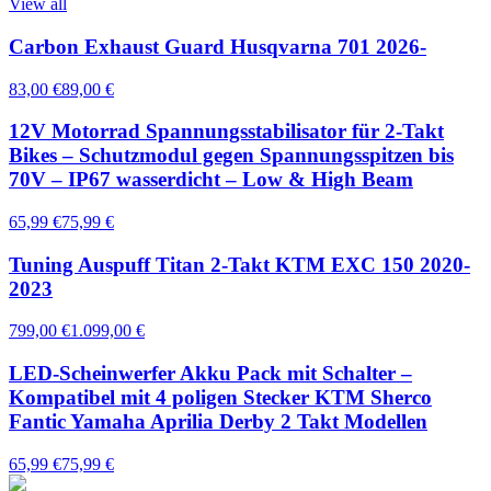
View all
Carbon Exhaust Guard Husqvarna 701 2026-
83,00 €
89,00 €
12V Motorrad Spannungsstabilisator für 2-Takt
Bikes – Schutzmodul gegen Spannungsspitzen bis
70V – IP67 wasserdicht – Low & High Beam
65,99 €
75,99 €
Tuning Auspuff Titan 2-Takt KTM EXC 150 2020-
2023
799,00 €
1.099,00 €
LED-Scheinwerfer Akku Pack mit Schalter –
Kompatibel mit 4 poligen Stecker KTM Sherco
Fantic Yamaha Aprilia Derby 2 Takt Modellen
65,99 €
75,99 €