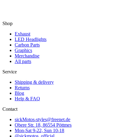
Shop
Exhaust
LED Headlights
Carbon Parts
Graphics
Merchandise
All parts
Service
Shipping & delivery
Returns
Blog
Help & FAQ
Contact
sickMotos-styles@freenet.de
Obere Str. 18, 86554 Pöttmes
Mon-Sat 9-22, Sun 10-18
@sickmotos_official