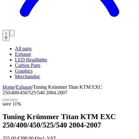
0
All parts
Exhaust
LED Headlights
Carbon Parts
Graphics
Merchandise
Home
/
Exhaust
/
Tuning Krümmer Titan KTM EXC
250/400/450/525/540 2004-2007
save
11
%
Tuning Krümmer Titan KTM EXC
250/400/450/525/540 2004-2007
355,00 €
399,00 €
incl. VAT