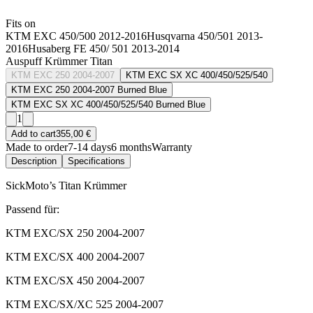
Fits on
KTM EXC 450/500 2012-2016
Husqvarna 450/501 2013-
2016
Husaberg FE 450/ 501 2013-2014
Auspuff Krümmer Titan
KTM EXC 250 2004-2007
KTM EXC SX XC 400/450/525/540
KTM EXC 250 2004-2007 Burned Blue
KTM EXC SX XC 400/450/525/540 Burned Blue
1
Add to cart
355,00 €
Made to order
7-14 days
6 months
Warranty
Description
Specifications
SickMoto’s Titan Krümmer
Passend für:
KTM EXC/SX 250 2004-2007
KTM EXC/SX 400 2004-2007
KTM EXC/SX 450 2004-2007
KTM EXC/SX/XC 525 2004-2007