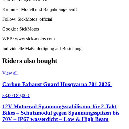
Krümmer Modell und Baujahr angeben!!
Follow: SickMotos_official
Google : SickMotos
WEB: www.sick-motos.com
Individuelle Maßanfertigung auf Bestellung.
Riders also bought
View all
Carbon Exhaust Guard Husqvarna 701 2026-
83,00 €
89,00 €
12V Motorrad Spannungsstabilisator für 2-Takt
Bikes – Schutzmodul gegen Spannungsspitzen bis
70V – IP67 wasserdicht – Low & High Beam