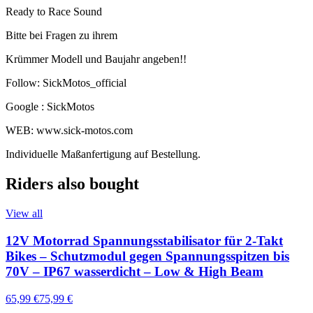
Ready to Race Sound
Bitte bei Fragen zu ihrem
Krümmer Modell und Baujahr angeben!!
Follow: SickMotos_official
Google : SickMotos
WEB: www.sick-motos.com
Individuelle Maßanfertigung auf Bestellung.
Riders also bought
View all
12V Motorrad Spannungsstabilisator für 2-Takt
Bikes – Schutzmodul gegen Spannungsspitzen bis
70V – IP67 wasserdicht – Low & High Beam
65,99 €
75,99 €