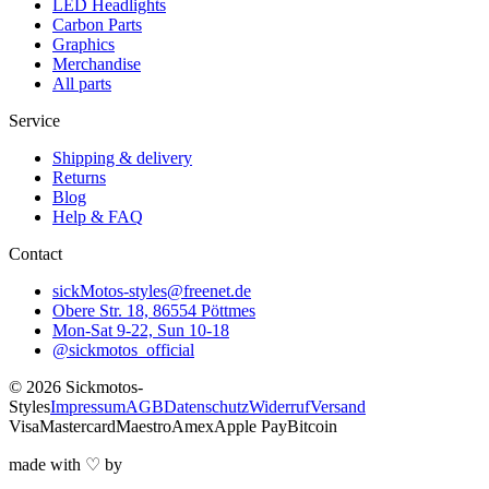
LED Headlights
Carbon Parts
Graphics
Merchandise
All parts
Service
Shipping & delivery
Returns
Blog
Help & FAQ
Contact
sickMotos-styles@freenet.de
Obere Str. 18, 86554 Pöttmes
Mon-Sat 9-22, Sun 10-18
@sickmotos_official
©
2026
Sickmotos-
Styles
Impressum
AGB
Datenschutz
Widerruf
Versand
Visa
Mastercard
Maestro
Amex
Apple Pay
Bitcoin
made with
♡
by