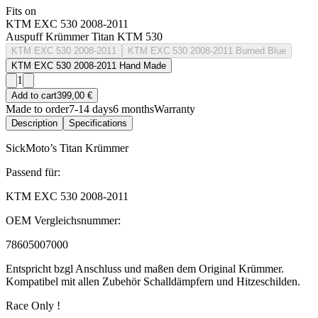
Fits on
KTM EXC 530 2008-2011
Auspuff Krümmer Titan KTM 530
KTM EXC 530 2008-2011
KTM EXC 530 2008-2011 Burned Blue
KTM EXC 530 2008-2011 Hand Made
1
Add to cart
399,00 €
Made to order
7-14 days
6 months
Warranty
Description
Specifications
SickMoto’s Titan Krümmer
Passend für:
KTM EXC 530 2008-2011
OEM Vergleichsnummer:
78605007000
Entspricht bzgl Anschluss und maßen dem Original Krümmer.
Kompatibel mit allen Zubehör Schalldämpfern und Hitzeschilden.
Race Only !