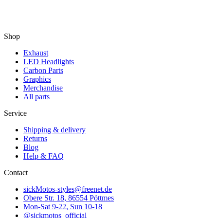
Shop
Exhaust
LED Headlights
Carbon Parts
Graphics
Merchandise
All parts
Service
Shipping & delivery
Returns
Blog
Help & FAQ
Contact
sickMotos-styles@freenet.de
Obere Str. 18, 86554 Pöttmes
Mon-Sat 9-22, Sun 10-18
@sickmotos_official