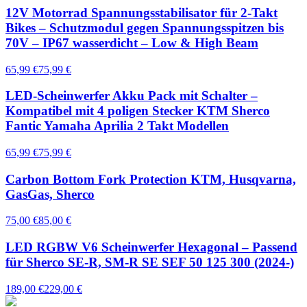
12V Motorrad Spannungsstabilisator für 2-Takt
Bikes – Schutzmodul gegen Spannungsspitzen bis
70V – IP67 wasserdicht – Low & High Beam
65,99 €
75,99 €
LED-Scheinwerfer Akku Pack mit Schalter –
Kompatibel mit 4 poligen Stecker KTM Sherco
Fantic Yamaha Aprilia 2 Takt Modellen
65,99 €
75,99 €
Carbon Bottom Fork Protection KTM, Husqvarna,
GasGas, Sherco
75,00 €
85,00 €
LED RGBW V6 Scheinwerfer Hexagonal – Passend
für Sherco SE-R, SM-R SE SEF 50 125 300 (2024-)
189,00 €
229,00 €