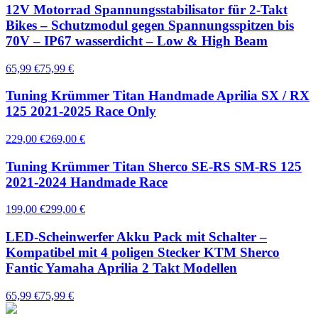
12V Motorrad Spannungsstabilisator für 2-Takt
Bikes – Schutzmodul gegen Spannungsspitzen bis
70V – IP67 wasserdicht – Low & High Beam
65,99 €
75,99 €
Tuning Krümmer Titan Handmade Aprilia SX / RX
125 2021-2025 Race Only
229,00 €
269,00 €
Tuning Krümmer Titan Sherco SE-RS SM-RS 125
2021-2024 Handmade Race
199,00 €
299,00 €
LED-Scheinwerfer Akku Pack mit Schalter –
Kompatibel mit 4 poligen Stecker KTM Sherco
Fantic Yamaha Aprilia 2 Takt Modellen
65,99 €
75,99 €