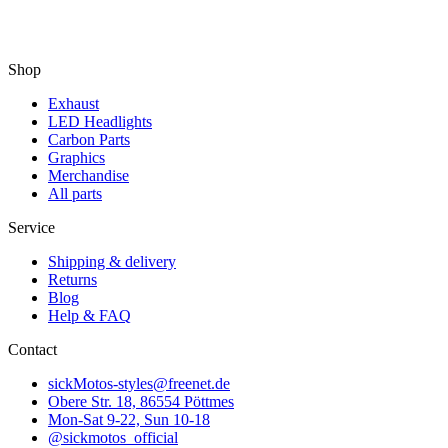
Shop
Exhaust
LED Headlights
Carbon Parts
Graphics
Merchandise
All parts
Service
Shipping & delivery
Returns
Blog
Help & FAQ
Contact
sickMotos-styles@freenet.de
Obere Str. 18, 86554 Pöttmes
Mon-Sat 9-22, Sun 10-18
@sickmotos_official