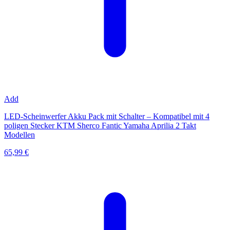
Add
LED-Scheinwerfer Akku Pack mit Schalter – Kompatibel mit 4
poligen Stecker KTM Sherco Fantic Yamaha Aprilia 2 Takt
Modellen
65,99 €